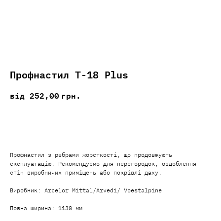
Профнастил Т-18 Plus
252,00
грн.
Додати в кошик
Профнастил з ребрами жорсткості, що продовжують
експлуатацію. Рекомендуємо для перегородок, оздоблення
стін виробничих приміщень або покрівлі даху.
Виробник: Arcelor Mittal/Arvedi/ Voestalpine
Повна ширина: 1130 мм